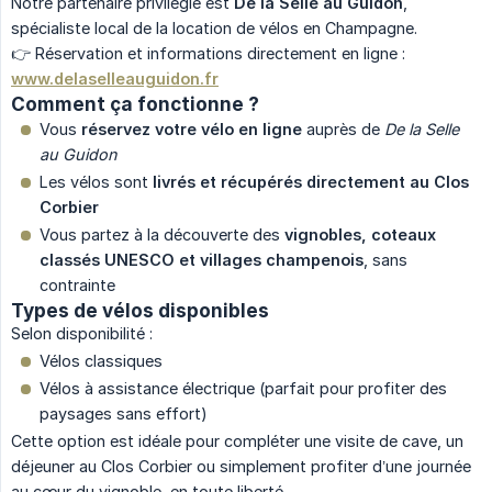
Notre partenaire privilégié est
De la Selle au Guidon
,
spécialiste local de la location de vélos en Champagne.
👉 Réservation et informations directement en ligne :
www.delaselleauguidon.fr
Comment ça fonctionne ?
Vous
réservez votre vélo en ligne
auprès de
De la Selle 
au Guidon
Les vélos sont
livrés et récupérés directement au Clos 
Corbier
Vous partez à la découverte des
vignobles, coteaux 
classés UNESCO et villages champenois
, sans
contrainte
Types de vélos disponibles
Selon disponibilité :
Vélos classiques
Vélos à assistance électrique (parfait pour profiter des
paysages sans effort)
Cette option est idéale pour compléter une visite de cave, un
déjeuner au Clos Corbier ou simplement profiter d’une journée
au cœur du vignoble, en toute liberté.